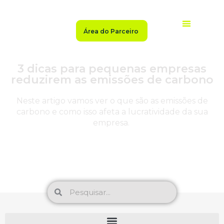
Área do Parceiro
Sobre a Enliv
Seja Parceiro
Seja Gerador
Mercado Livre
2ª Via de Fatura
Central de Ajuda
Indique e Ganhe
3 dicas para pequenas empresas
reduzirem as emissões de carbono
Neste artigo vamos ver o que são as emissões de
carbono e como isso afeta a lucratividade da sua
empresa.