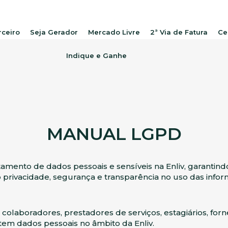
rceiro
Seja Gerador
Mercado Livre
2ª Via de Fatura
Ce
Indique e Ganhe
MANUAL LGPD
atamento de dados pessoais e sensíveis na Enliv, garantin
privacidade, segurança e transparência no uso das infor
 colaboradores, prestadores de serviços, estagiários, for
atem dados pessoais no âmbito da Enliv.