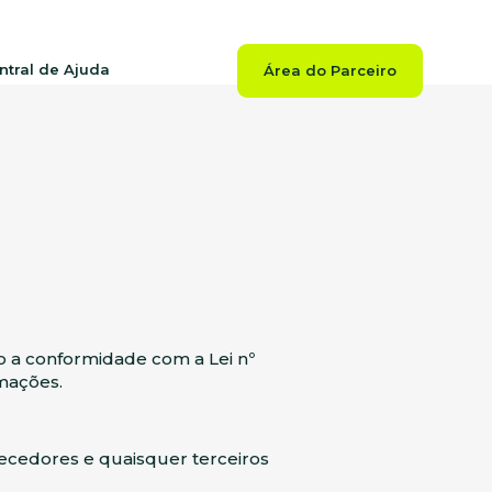
ntral de Ajuda
Área do Parceiro
do a conformidade com a Lei nº
mações.
necedores e quaisquer terceiros