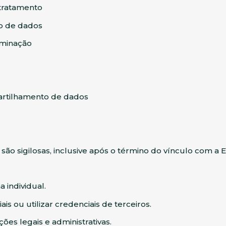
 tratamento
ão de dados
iminação
artilhamento de dados
ão sigilosas, inclusive após o término do vínculo com a En
 individual.
is ou utilizar credenciais de terceiros.
ões legais e administrativas.