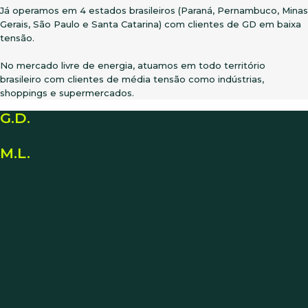
Já operamos em 4 estados brasileiros (Paraná, Pernambuco, Minas
Gerais, São Paulo e Santa Catarina) com clientes de GD em baixa
tensão.
No mercado livre de energia, atuamos em todo território
brasileiro com clientes de média tensão como indústrias,
shoppings e supermercados.
G.D.
M.L.