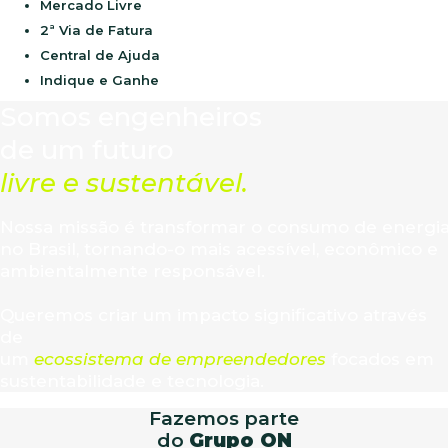
Mercado Livre
2ª Via de Fatura
Central de Ajuda
Indique e Ganhe
Somos engenheiros
de um futuro
livre e sustentável.
Nossa missão é transformar o consumo de energi
no Brasil, tornando-o mais acessível, econômico e
ambientalmente responsável.
Queremos criar um impacto significativo através
de
um
ecossistema de empreendedores
focados em
sustentabilidade e tecnologia.
Fazemos parte
do
Grupo ON