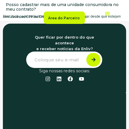
Posso cadastrar mais de uma unidade consumidora no
meu contrato?
Sim! Você pode cadastrar quantas instalações desejar desde que estejam vinculadas ao CPF ou CNPJ do(a) titular cadastrado.
Área do Parceiro
Sobre a Enliv
Seja Parceiro
Seja Gerador
Mercado Livre
2ª Via de Fatura
Central de Ajuda
Indique e Ganhe
Quer ficar por dentro do que
acontece
e receber notícias da Enliv?
Siga nossas redes sociais:
C